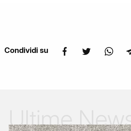
Condividi su
Ultime New