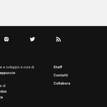
le e sviluppo a cura di
Staff
appuccio
Contatti
Collabora
a di
mbin
ta