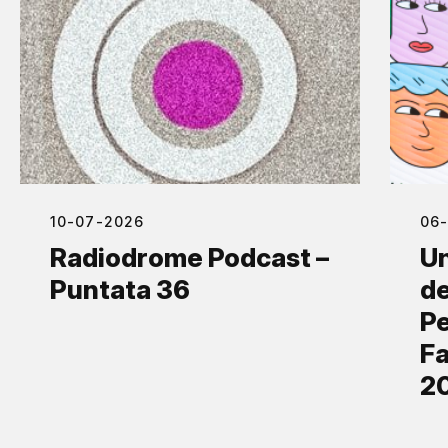
10-07-2026
06
Radiodrome Podcast –
Un
Puntata 36
de
Pe
Fa
2