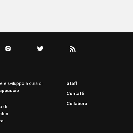
le e sviluppo a cura di
Staff
appuccio
Contatti
Collabora
a di
mbin
ta