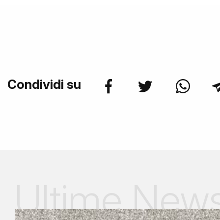
Condividi su
Ultime New