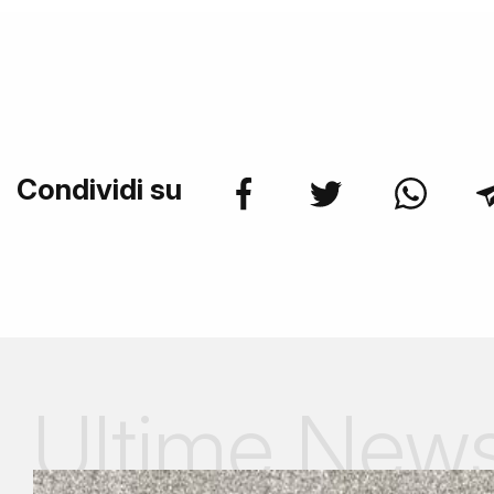
Condividi su
Ultime New