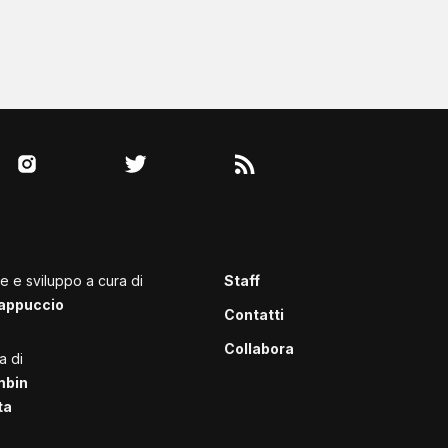
le e sviluppo a cura di
Staff
appuccio
Contatti
Collabora
a di
mbin
ta