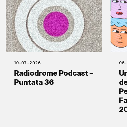
10-07-2026
06
Radiodrome Podcast –
Un
Puntata 36
de
Pe
Fa
2