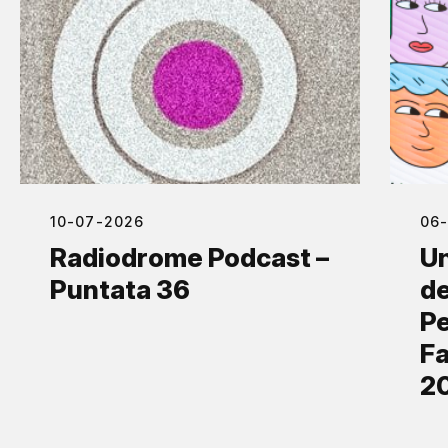
10-07-2026
06
Radiodrome Podcast –
Un
Puntata 36
de
Pe
Fa
2