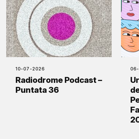
10-07-2026
06
Radiodrome Podcast –
Un
Puntata 36
de
Pe
Fa
2