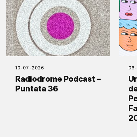
10-07-2026
06
Radiodrome Podcast –
Un
Puntata 36
de
Pe
Fa
2