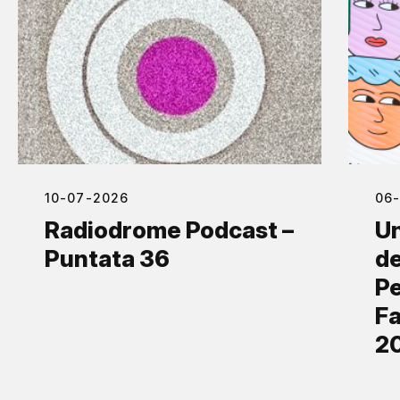
10-07-2026
06
Radiodrome Podcast –
Un
Puntata 36
de
Pe
Fa
2