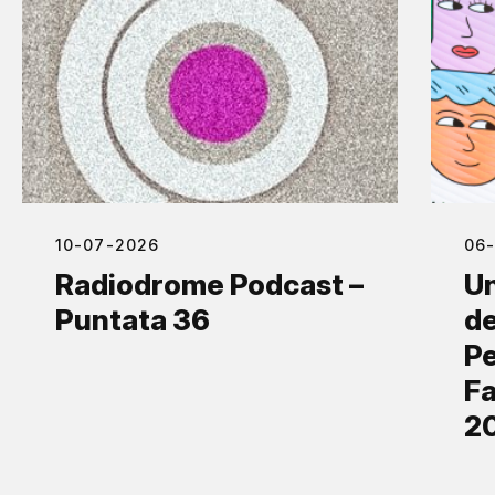
10-07-2026
06
Radiodrome Podcast –
Un
Puntata 36
de
Pe
Fa
2