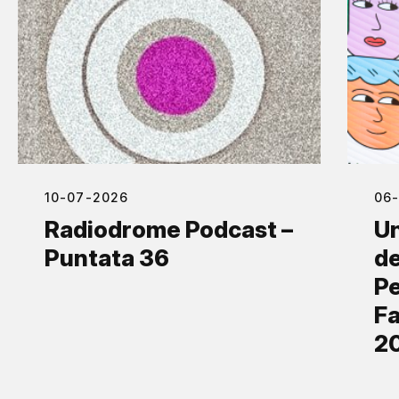
10-07-2026
06
Radiodrome Podcast –
Un
Puntata 36
de
Pe
Fa
2