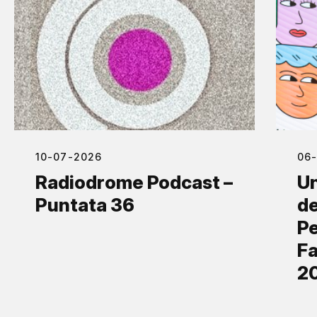
10-07-2026
06
Radiodrome Podcast –
Un
Puntata 36
de
Pe
Fa
2