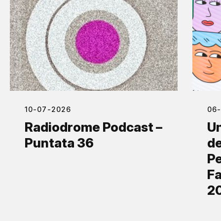
10-07-2026
06
Radiodrome Podcast –
Un
Puntata 36
de
Pe
Fa
2