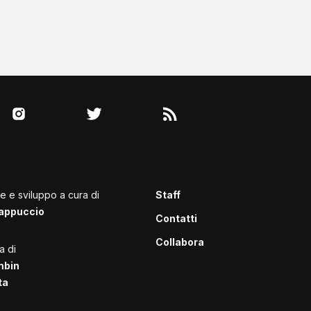
le e sviluppo a cura di
Staff
appuccio
Contatti
Collabora
a di
mbin
ta