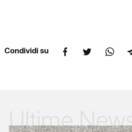
Condividi su
Ultime New