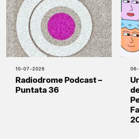
10-07-2026
06
Radiodrome Podcast –
Un
Puntata 36
de
Pe
Fa
2