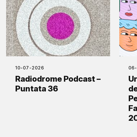
10-07-2026
06
Radiodrome Podcast –
Un
Puntata 36
de
Pe
Fa
2