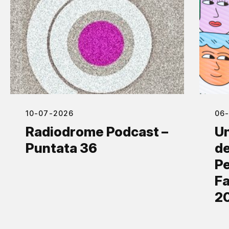
10-07-2026
06
Radiodrome Podcast –
Un
Puntata 36
de
Pe
Fa
2