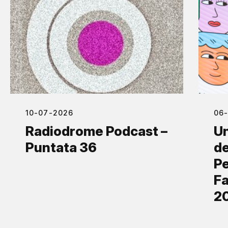
10-07-2026
06
Radiodrome Podcast –
Un
Puntata 36
de
Pe
Fa
2