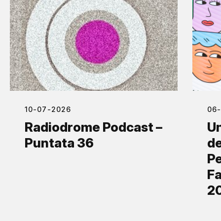
10-07-2026
06
Radiodrome Podcast –
Un
Puntata 36
de
Pe
Fa
2