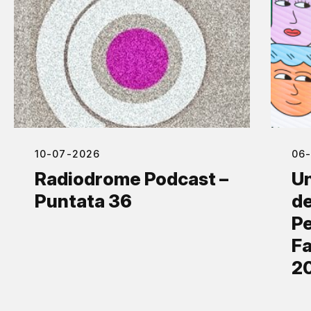
10-07-2026
06
Radiodrome Podcast –
Un
Puntata 36
de
Pe
Fa
2