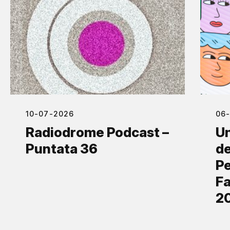
10-07-2026
06
Radiodrome Podcast –
Un
Puntata 36
de
Pe
Fa
2