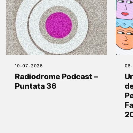
10-07-2026
06
Radiodrome Podcast –
Un
Puntata 36
de
Pe
Fa
2