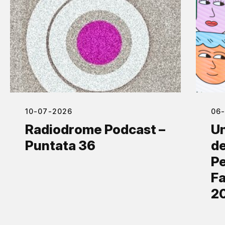
10-07-2026
06
Radiodrome Podcast –
Un
Puntata 36
de
Pe
Fa
2