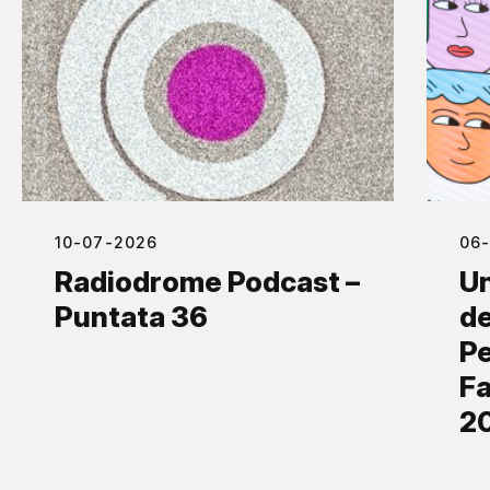
10-07-2026
06
Radiodrome Podcast –
Un
Puntata 36
de
Pe
Fa
2