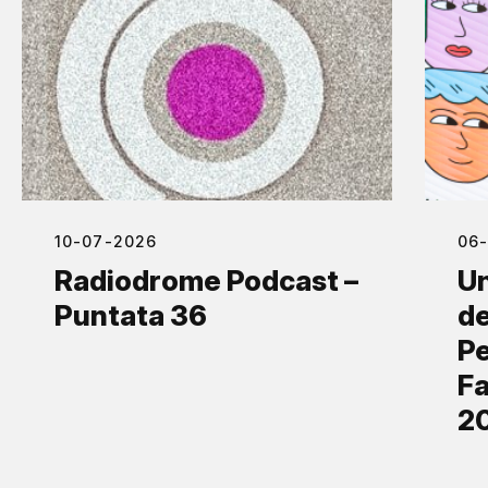
10-07-2026
06
Radiodrome Podcast –
Un
Puntata 36
de
Pe
Fa
2