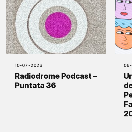
10-07-2026
06
Radiodrome Podcast –
Un
Puntata 36
de
Pe
Fa
2