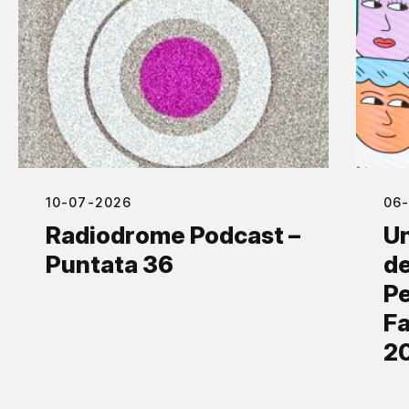
10-07-2026
06
Radiodrome Podcast –
Un
Puntata 36
de
Pe
Fa
2