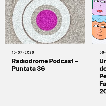
10-07-2026
06
Radiodrome Podcast –
Un
Puntata 36
de
Pe
Fa
2