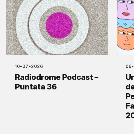
10-07-2026
06
Radiodrome Podcast –
Un
Puntata 36
de
Pe
Fa
2