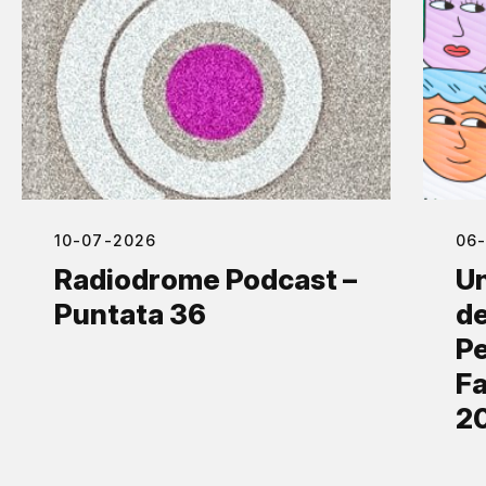
10-07-2026
06
Radiodrome Podcast –
Un
Puntata 36
de
Pe
Fa
2