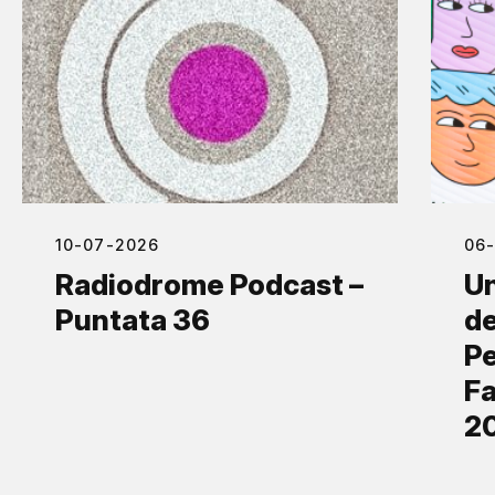
10-07-2026
06
Radiodrome Podcast –
Un
Puntata 36
de
Pe
Fa
2