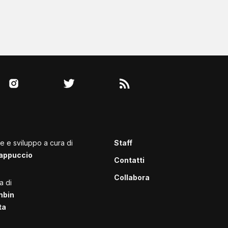
le e sviluppo a cura di
Staff
appuccio
Contatti
Collabora
a di
mbin
ta