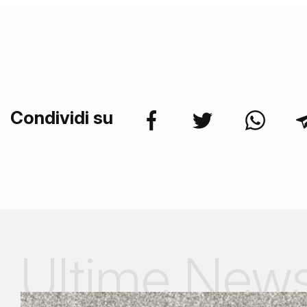
Condividi su
Ultime New