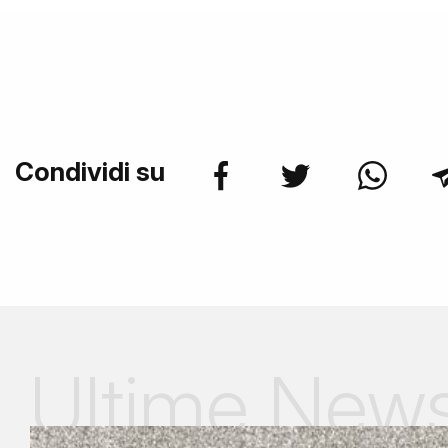
Condividi su
Ultime New