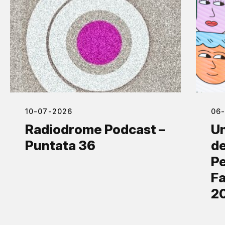
10-07-2026
06
Radiodrome Podcast –
Un
Puntata 36
de
Pe
Fa
2