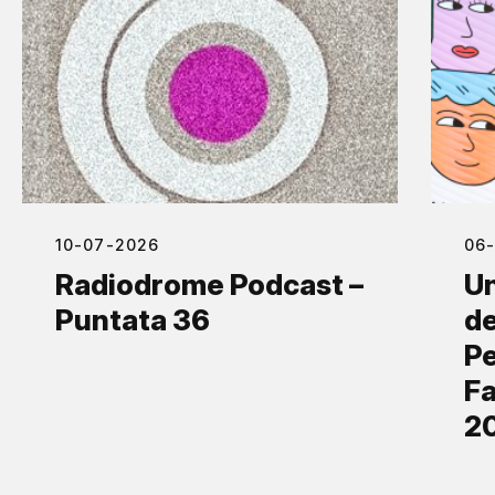
10-07-2026
06
Radiodrome Podcast –
Un
Puntata 36
de
Pe
Fa
2