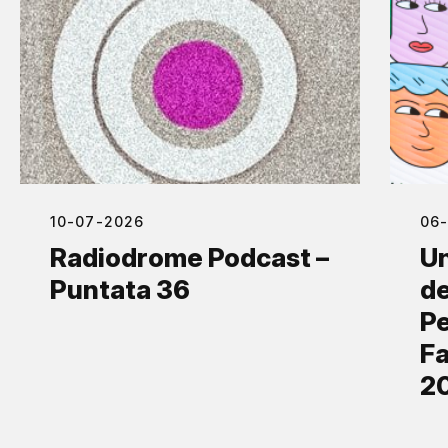
10-07-2026
06
Radiodrome Podcast –
Un
Puntata 36
de
Pe
Fa
2