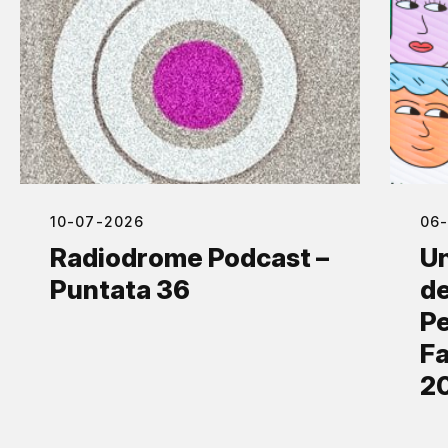
10-07-2026
06
Radiodrome Podcast –
Un
Puntata 36
de
Pe
Fa
2