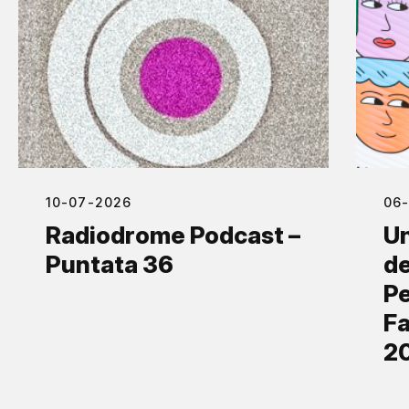
10-07-2026
06
Radiodrome Podcast –
Un
Puntata 36
de
Pe
Fa
2