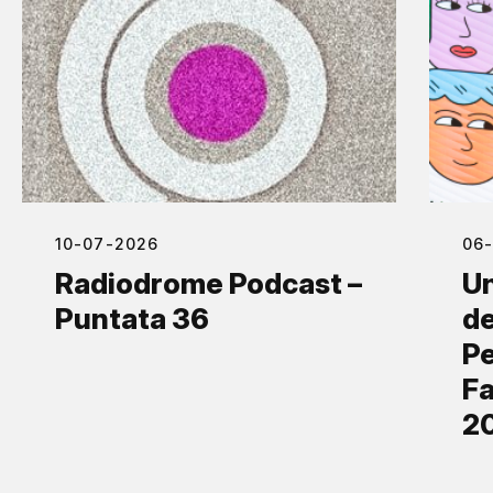
10-07-2026
06
Radiodrome Podcast –
Un
Puntata 36
de
Pe
Fa
2