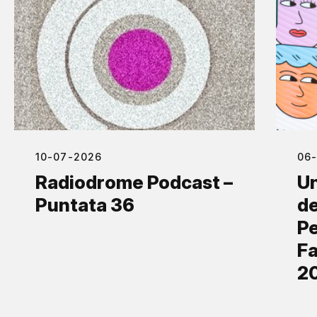
10-07-2026
06
Radiodrome Podcast –
Un
Puntata 36
de
Pe
Fa
2