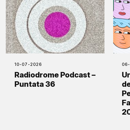
10-07-2026
06
Radiodrome Podcast –
Un
Puntata 36
de
Pe
Fa
2