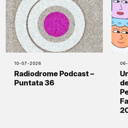
10-07-2026
06
Radiodrome Podcast –
Un
Puntata 36
de
Pe
Fa
2