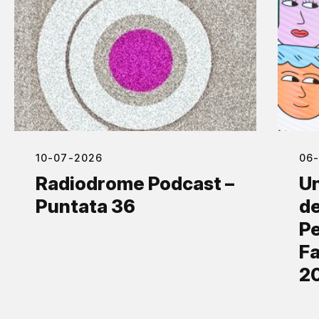
10-07-2026
06
Radiodrome Podcast –
Un
Puntata 36
de
Pe
Fa
2