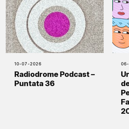
10-07-2026
06
Radiodrome Podcast –
Un
Puntata 36
de
Pe
Fa
2