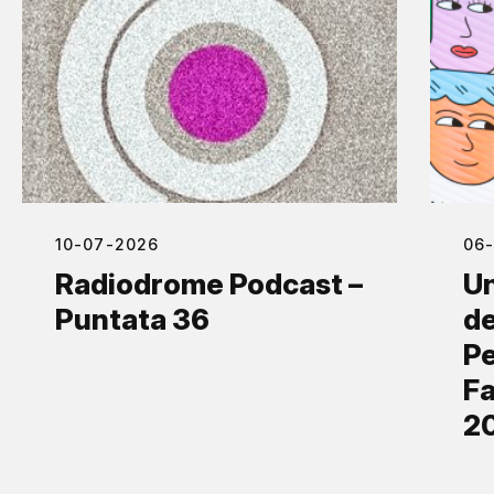
10-07-2026
06
Radiodrome Podcast –
Un
Puntata 36
de
Pe
Fa
2