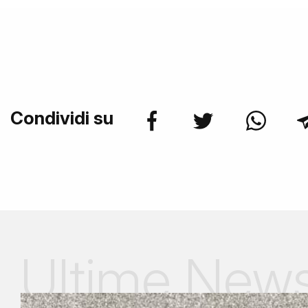
Condividi su
Ultime New