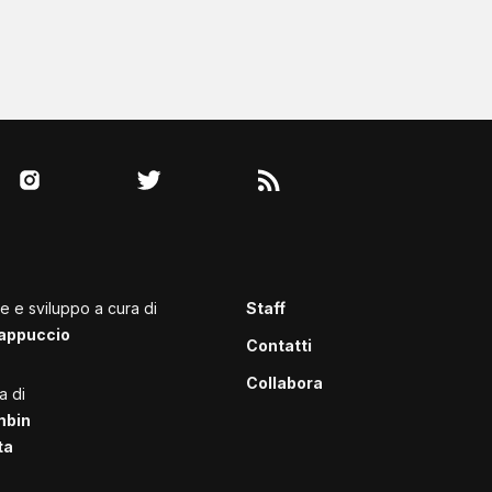
le e sviluppo a cura di
Staff
appuccio
Contatti
Collabora
a di
mbin
ta