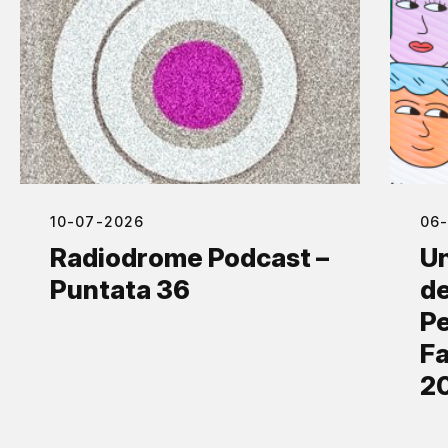
10-07-2026
06
Radiodrome Podcast –
Un
Puntata 36
de
Pe
Fa
2