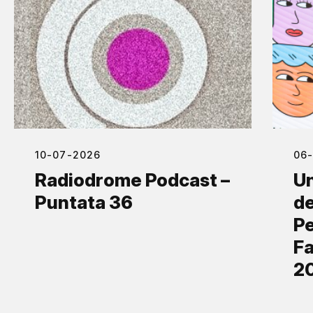
10-07-2026
06
Radiodrome Podcast –
Un
Puntata 36
de
Pe
Fa
2