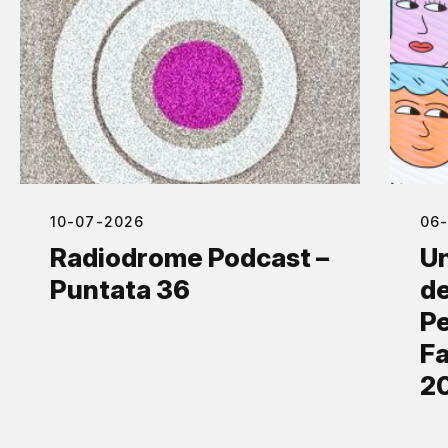
10-07-2026
06
Radiodrome Podcast –
Un
Puntata 36
de
Pe
Fa
2