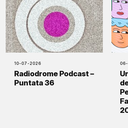
10-07-2026
06
Radiodrome Podcast –
Un
Puntata 36
de
Pe
Fa
2